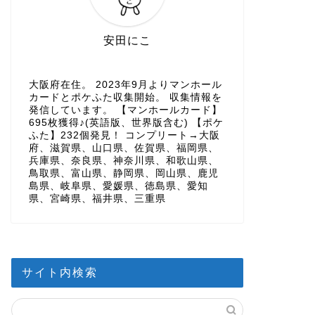
安田にこ
大阪府在住。 2023年9月よりマンホール
カードとポケふた収集開始。 収集情報を
発信しています。 【マンホールカード】
695枚獲得♪(英語版、世界版含む) 【ポケ
ふた】232個発見！ コンプリート→大阪
府、滋賀県、山口県、佐賀県、福岡県、
兵庫県、奈良県、神奈川県、和歌山県、
鳥取県、富山県、静岡県、岡山県、鹿児
島県、岐阜県、愛媛県、徳島県、愛知
県、宮崎県、福井県、三重県
サイト内検索