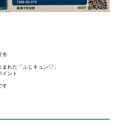
沢市
生まれた「ふじキュン♡」
ポイント
です