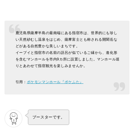
鹿児島県薩摩半島の最南端にある指宿市は、世界的にも珍し
い天然砂むし温泉をはじめ、薩摩富士とも称される開聞岳な
どがある自然豊かな美しいまちです。
イーブイと指宿市の名前の語呂が似ているご縁から、進化形
を含むマンホールを市内9カ所に設置しました。マンホール巡
りとあわせて指宿観光を楽しみませんか。
引用：
ポケモンマンホール『ポケふた』
ブースターです。