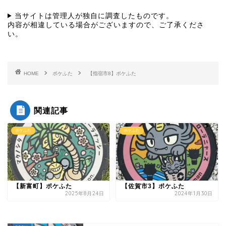
当サイトは管理人が独自に調査したものです。
内容が相違している場合がございますので、ご了承くださ
い。
HOME
ポケふた
【指宿市8】ポケふた
関連記事
ポケふた
ポケふた
【新富町】ポケふた
【佐賀市3】ポケふた
2025年8月24日
2024年1月30日