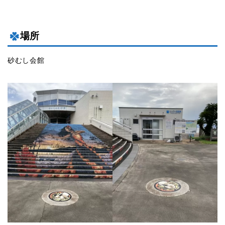
場所
砂むし会館