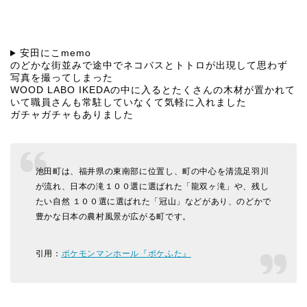
安田にこmemo
のどかな街並みで途中でネコバスとトトロが出現して思わず
写真を撮ってしまった
WOOD LABO IKEDAの中に入るとたくさんの木材が置かれて
いて職員さんも常駐していなくて気軽に入れました
ガチャガチャもありました
池田町は、福井県の東南部に位置し、町の中心を清流足羽川
が流れ、日本の滝１００選に選ばれた「龍双ヶ滝」や、残し
たい自然 １００選に選ばれた「冠山」などがあり、のどかで
豊かな日本の農村風景が広がる町です。
引用：
ポケモンマンホール『ポケふた』