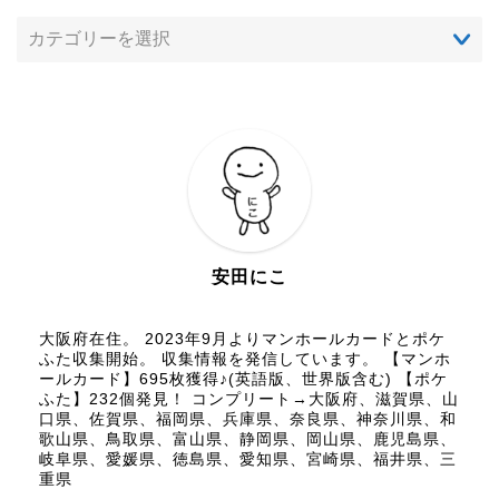
安田にこ
大阪府在住。 2023年9月よりマンホールカードとポケ
ふた収集開始。 収集情報を発信しています。 【マンホ
ールカード】695枚獲得♪(英語版、世界版含む) 【ポケ
ふた】232個発見！ コンプリート→大阪府、滋賀県、山
口県、佐賀県、福岡県、兵庫県、奈良県、神奈川県、和
歌山県、鳥取県、富山県、静岡県、岡山県、鹿児島県、
岐阜県、愛媛県、徳島県、愛知県、宮崎県、福井県、三
重県