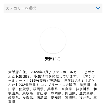
安田にこ
大阪府在住。 2023年9月よりマンホールカードとポケ
ふた収集開始。 収集情報を発信しています。 【マンホ
ールカード】695枚獲得♪(英語版、世界版含む) 【ポケ
ふた】232個発見！ コンプリート→大阪府、滋賀県、山
口県、佐賀県、福岡県、兵庫県、奈良県、神奈川県、和
歌山県、鳥取県、富山県、静岡県、岡山県、鹿児島県、
岐阜県、愛媛県、徳島県、愛知県、宮崎県、福井県、三
重県