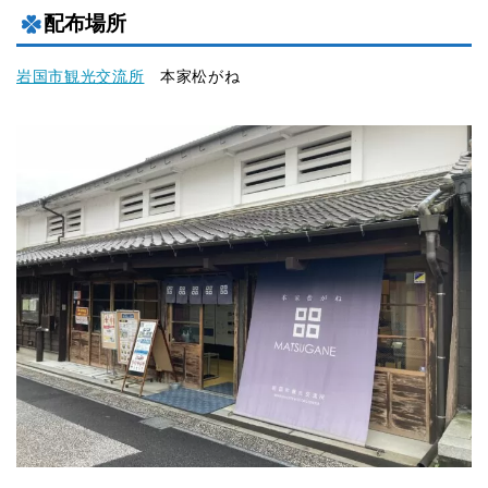
配布場所
岩国市観光交流所
本家松がね