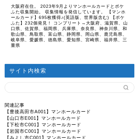
大阪府在住。 2023年9月よりマンホールカードとポケ
ふた収集開始。 収集情報を発信しています。 【マンホ
ールカード】695枚獲得♪(英語版、世界版含む) 【ポケ
ふた】232個発見！ コンプリート→大阪府、滋賀県、山
口県、佐賀県、福岡県、兵庫県、奈良県、神奈川県、和
歌山県、鳥取県、富山県、静岡県、岡山県、鹿児島県、
岐阜県、愛媛県、徳島県、愛知県、宮崎県、福井県、三
重県
サイト内検索
関連記事
【豊後高田市A001】マンホールカード
【山口市E001】マンホールカード
【下松市C001】マンホールカード
【岩国市C001】マンホールカード
【みよし市C001】マンホールカード