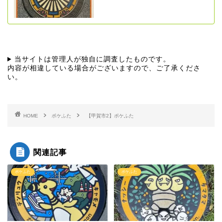
当サイトは管理人が独自に調査したものです。
内容が相違している場合がございますので、ご了承くださ
い。
HOME
ポケふた
【甲賀市2】ポケふた
関連記事
ポケふた
ポケふた