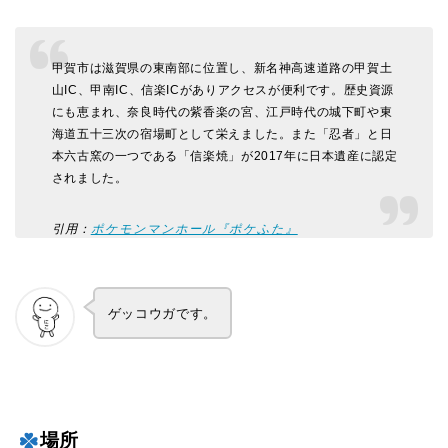
甲賀市は滋賀県の東南部に位置し、新名神高速道路の甲賀土
山IC、甲南IC、信楽ICがありアクセスが便利です。歴史資源
にも恵まれ、奈良時代の紫香楽の宮、江戸時代の城下町や東
海道五十三次の宿場町として栄えました。また「忍者」と日
本六古窯の一つである「信楽焼」が2017年に日本遺産に認定
されました。
引用：
ポケモンマンホール『ポケふた』
ゲッコウガです。
場所