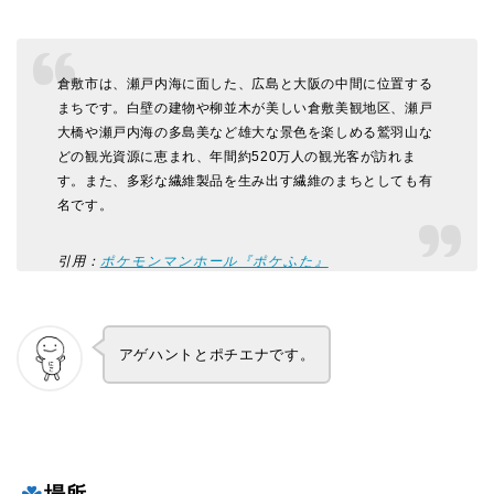
倉敷市は、瀬戸内海に面した、広島と大阪の中間に位置する
まちです。白壁の建物や柳並木が美しい倉敷美観地区、瀬戸
大橋や瀬戸内海の多島美など雄大な景色を楽しめる鷲羽山な
どの観光資源に恵まれ、年間約520万人の観光客が訪れま
す。また、多彩な繊維製品を生み出す繊維のまちとしても有
名です。
引用：
ポケモンマンホール『ポケふた』
アゲハントとポチエナです。