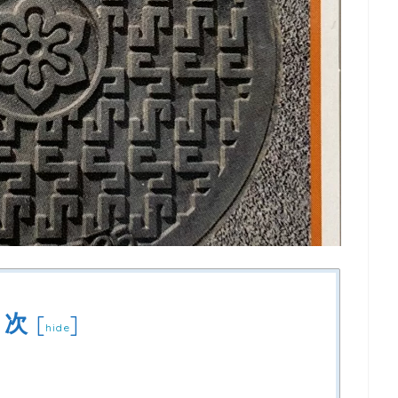
目次
[
]
hide