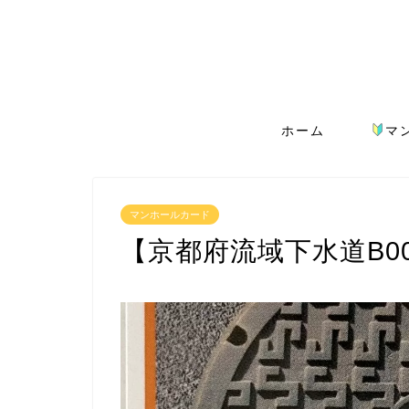
ホーム
マ
マンホールカード
【京都府流域下水道B0