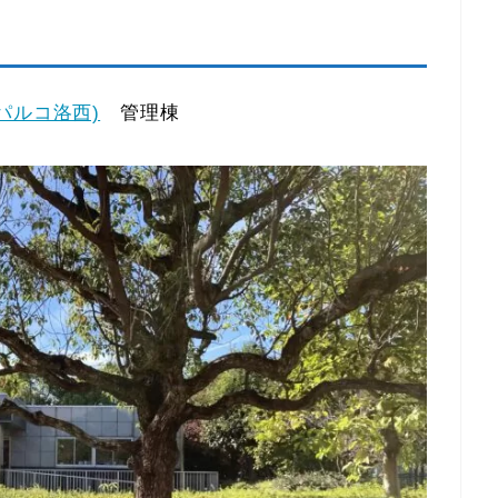
パルコ洛西)
管理棟