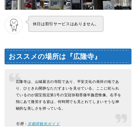
休日は割引サービスはありません。
おススメの場所は『広隆寺』
広隆寺は、山城最古の寺院であり、平安文化の発祥の地であ
り、ひときわ閑静なただずまいを見せている。ここに祀られ
ているのが国宝指定第1号の宝冠弥勒菩薩半跏思惟像。右手を
頬にあて微笑する姿は、何時間でも見とれてしまいそうな神
秘的な美しさを持っている。
引用：
京都府観光ガイド