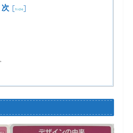
目次
[
]
hide
。