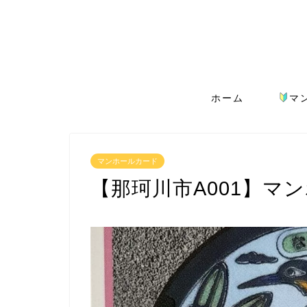
ホーム
マ
マンホールカード
【那珂川市A001】マ