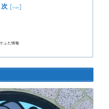
目次
[
]
hide
ケふた情報