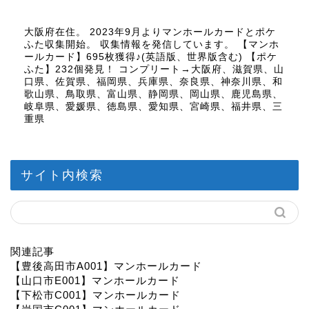
大阪府在住。 2023年9月よりマンホールカードとポケ
ふた収集開始。 収集情報を発信しています。 【マンホ
ールカード】695枚獲得♪(英語版、世界版含む) 【ポケ
ふた】232個発見！ コンプリート→大阪府、滋賀県、山
口県、佐賀県、福岡県、兵庫県、奈良県、神奈川県、和
歌山県、鳥取県、富山県、静岡県、岡山県、鹿児島県、
岐阜県、愛媛県、徳島県、愛知県、宮崎県、福井県、三
重県
サイト内検索
関連記事
【豊後高田市A001】マンホールカード
【山口市E001】マンホールカード
【下松市C001】マンホールカード