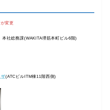
所が変更
本社総務課(WAKITA堺筋本町ビル6階)
ラザ
(ATCビルITM棟11階西側)