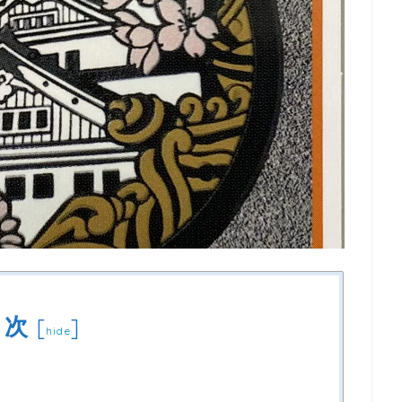
目次
[
]
hide