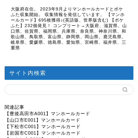
大阪府在住。 2023年9月よりマンホールカードとポケ
ふた収集開始。 収集情報を発信しています。 【マンホ
ールカード】695枚獲得♪(英語版、世界版含む) 【ポケ
ふた】232個発見！ コンプリート→大阪府、滋賀県、山
口県、佐賀県、福岡県、兵庫県、奈良県、神奈川県、和
歌山県、鳥取県、富山県、静岡県、岡山県、鹿児島県、
岐阜県、愛媛県、徳島県、愛知県、宮崎県、福井県、三
重県
サイト内検索
関連記事
【豊後高田市A001】マンホールカード
【山口市E001】マンホールカード
【下松市C001】マンホールカード
【岩国市C001】マンホールカード