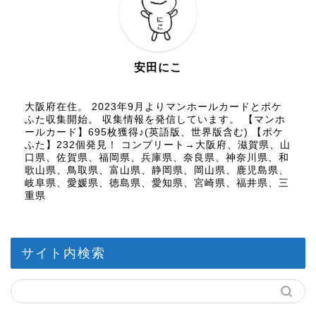
安田にこ
大阪府在住。 2023年9月よりマンホールカードとポケ
ふた収集開始。 収集情報を発信しています。 【マンホ
ールカード】695枚獲得♪(英語版、世界版含む) 【ポケ
ふた】232個発見！ コンプリート→大阪府、滋賀県、山
口県、佐賀県、福岡県、兵庫県、奈良県、神奈川県、和
歌山県、鳥取県、富山県、静岡県、岡山県、鹿児島県、
岐阜県、愛媛県、徳島県、愛知県、宮崎県、福井県、三
重県
サイト内検索