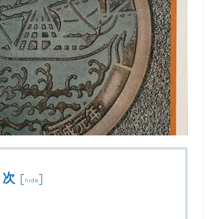
目次
[
]
hide