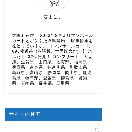
安田にこ
大阪府在住。 2023年9月よりマンホール
カードとポケふた収集開始。 収集情報を
発信しています。 【マンホールカード】
695枚獲得♪(英語版、世界版含む) 【ポケ
ふた】232個発見！ コンプリート→大阪
府、滋賀県、山口県、佐賀県、福岡県、
兵庫県、奈良県、神奈川県、和歌山県、
鳥取県、富山県、静岡県、岡山県、鹿児
島県、岐阜県、愛媛県、徳島県、愛知
県、宮崎県、福井県、三重県
サイト内検索