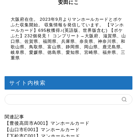
安田にこ
大阪府在住。 2023年9月よりマンホールカードとポケ
ふた収集開始。 収集情報を発信しています。 【マンホ
ールカード】695枚獲得♪(英語版、世界版含む) 【ポケ
ふた】232個発見！ コンプリート→大阪府、滋賀県、山
口県、佐賀県、福岡県、兵庫県、奈良県、神奈川県、和
歌山県、鳥取県、富山県、静岡県、岡山県、鹿児島県、
岐阜県、愛媛県、徳島県、愛知県、宮崎県、福井県、三
重県
サイト内検索
関連記事
【豊後高田市A001】マンホールカード
【山口市E001】マンホールカード
【下松市C001】マンホールカード