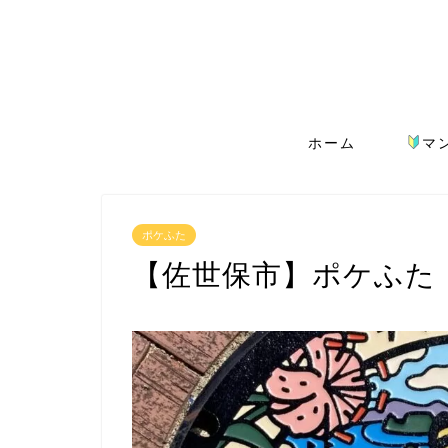
ホーム
マ
ポケふた
【佐世保市】ポケふた