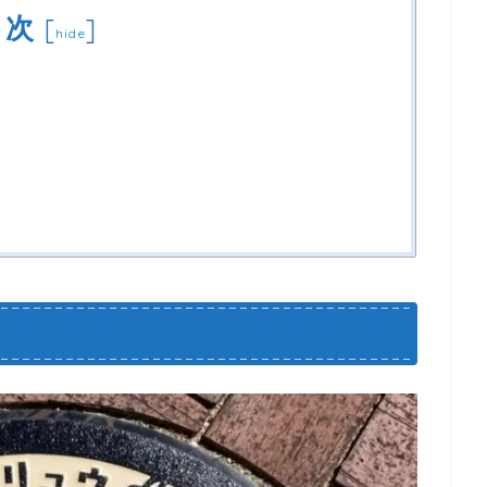
目次
[
]
hide