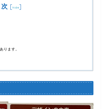
目次
[
]
hide
あります。