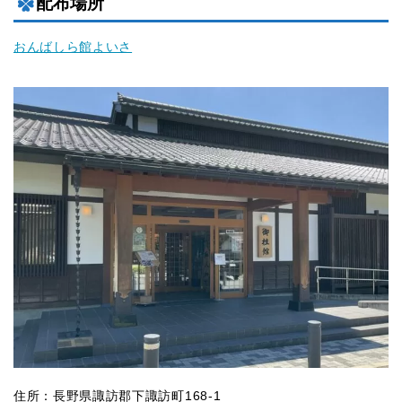
配布場所
おんばしら館よいさ
住所：長野県諏訪郡下諏訪町168-1