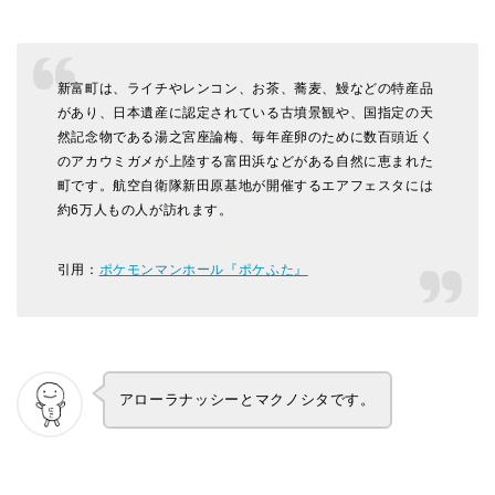
新富町は、ライチやレンコン、お茶、蕎麦、鰻などの特産品
があり、日本遺産に認定されている古墳景観や、国指定の天
然記念物である湯之宮座論梅、毎年産卵のために数百頭近く
のアカウミガメが上陸する富田浜などがある自然に恵まれた
町です。航空自衛隊新田原基地が開催するエアフェスタには
約6万人もの人が訪れます。
引用：
ポケモンマンホール『ポケふた』
アローラナッシーとマクノシタです。