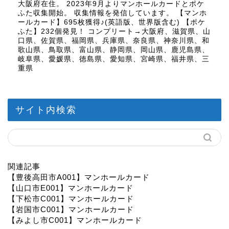
大阪府在住。 2023年9月よりマンホールカードとポケ
ふた収集開始。 収集情報を発信しています。 【マンホ
ールカード】695枚獲得♪(英語版、世界版含む) 【ポケ
ふた】232個発見！ コンプリート→大阪府、滋賀県、山
口県、佐賀県、福岡県、兵庫県、奈良県、神奈川県、和
歌山県、鳥取県、富山県、静岡県、岡山県、鹿児島県、
岐阜県、愛媛県、徳島県、愛知県、宮崎県、福井県、三
重県
サイト内検索
関連記事
【豊後高田市A001】マンホールカード
【山口市E001】マンホールカード
【下松市C001】マンホールカード
【岩国市C001】マンホールカード
【みよし市C001】マンホールカード