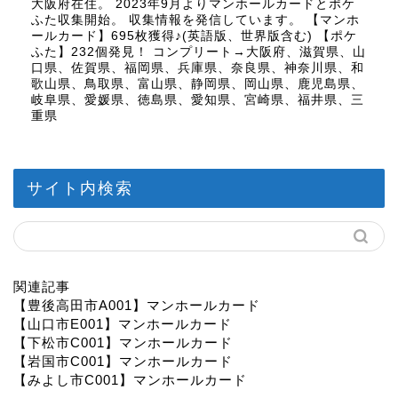
大阪府在住。 2023年9月よりマンホールカードとポケ
ふた収集開始。 収集情報を発信しています。 【マンホ
ールカード】695枚獲得♪(英語版、世界版含む) 【ポケ
ふた】232個発見！ コンプリート→大阪府、滋賀県、山
口県、佐賀県、福岡県、兵庫県、奈良県、神奈川県、和
歌山県、鳥取県、富山県、静岡県、岡山県、鹿児島県、
岐阜県、愛媛県、徳島県、愛知県、宮崎県、福井県、三
重県
サイト内検索
関連記事
【豊後高田市A001】マンホールカード
【山口市E001】マンホールカード
【下松市C001】マンホールカード
【岩国市C001】マンホールカード
【みよし市C001】マンホールカード