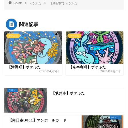
HOME
ポケふた
【鳥羽市2】ポケふた
関連記事
ポケふた
ポケふた
【津野町】ポケふた
【奈半利町】ポケふた
2025年4月5日
2025年4月5日
【坂井市】ポケふた
【向日市B001】マンホールカード