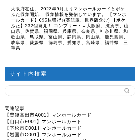
大阪府在住。 2023年9月よりマンホールカードとポケ
ふた収集開始。 収集情報を発信しています。 【マンホ
ールカード】695枚獲得♪(英語版、世界版含む) 【ポケ
ふた】232個発見！ コンプリート→大阪府、滋賀県、山
口県、佐賀県、福岡県、兵庫県、奈良県、神奈川県、和
歌山県、鳥取県、富山県、静岡県、岡山県、鹿児島県、
岐阜県、愛媛県、徳島県、愛知県、宮崎県、福井県、三
重県
サイト内検索
関連記事
【豊後高田市A001】マンホールカード
【山口市E001】マンホールカード
【下松市C001】マンホールカード
【岩国市C001】マンホールカード