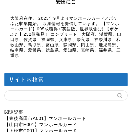
安田にこ
大阪府在住。 2023年9月よりマンホールカードとポケ
ふた収集開始。 収集情報を発信しています。 【マンホ
ールカード】695枚獲得♪(英語版、世界版含む) 【ポケ
ふた】232個発見！ コンプリート→大阪府、滋賀県、山
口県、佐賀県、福岡県、兵庫県、奈良県、神奈川県、和
歌山県、鳥取県、富山県、静岡県、岡山県、鹿児島県、
岐阜県、愛媛県、徳島県、愛知県、宮崎県、福井県、三
重県
サイト内検索
関連記事
【豊後高田市A001】マンホールカード
【山口市E001】マンホールカード
【下松市C001】マンホールカード