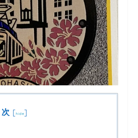
目次
[
]
hide