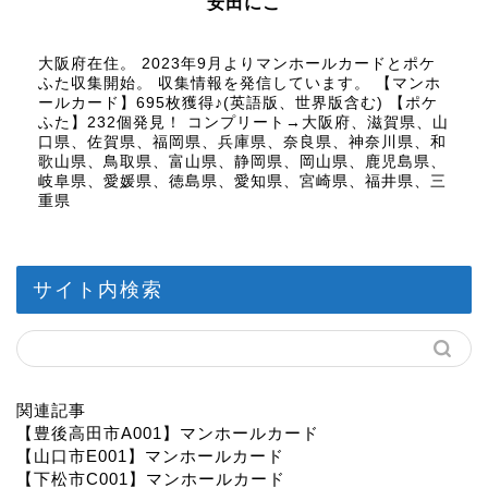
安田にこ
大阪府在住。 2023年9月よりマンホールカードとポケ
ふた収集開始。 収集情報を発信しています。 【マンホ
ールカード】695枚獲得♪(英語版、世界版含む) 【ポケ
ふた】232個発見！ コンプリート→大阪府、滋賀県、山
口県、佐賀県、福岡県、兵庫県、奈良県、神奈川県、和
歌山県、鳥取県、富山県、静岡県、岡山県、鹿児島県、
岐阜県、愛媛県、徳島県、愛知県、宮崎県、福井県、三
重県
サイト内検索
関連記事
【豊後高田市A001】マンホールカード
【山口市E001】マンホールカード
【下松市C001】マンホールカード