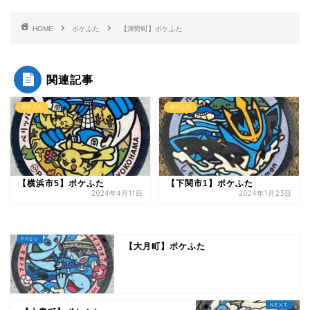
HOME
ポケふた
【津野町】ポケふた
関連記事
ポケふた
ポケふた
【横浜市5】ポケふた
【下関市1】ポケふた
2024年4月11日
2024年1月23日
【大月町】ポケふた