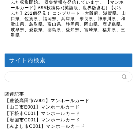
ふた収集開始。 収集情報を発信しています。 【マンホ
ールカード】695枚獲得♪(英語版、世界版含む) 【ポケ
ふた】232個発見！ コンプリート→大阪府、滋賀県、山
口県、佐賀県、福岡県、兵庫県、奈良県、神奈川県、和
歌山県、鳥取県、富山県、静岡県、岡山県、鹿児島県、
岐阜県、愛媛県、徳島県、愛知県、宮崎県、福井県、三
重県
サイト内検索
関連記事
【豊後高田市A001】マンホールカード
【山口市E001】マンホールカード
【下松市C001】マンホールカード
【岩国市C001】マンホールカード
【みよし市C001】マンホールカード