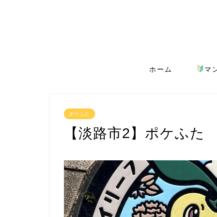
ホーム
マ
ポケふた
【淡路市2】ポケふた