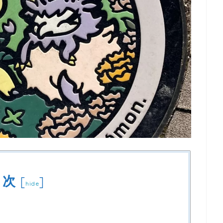
目次
[
]
hide