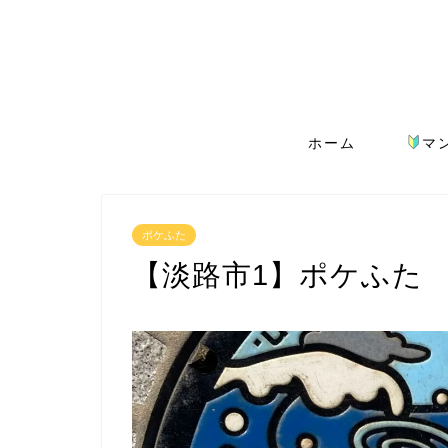
ホーム
マ
ポケふた
【淡路市1】ポケふた