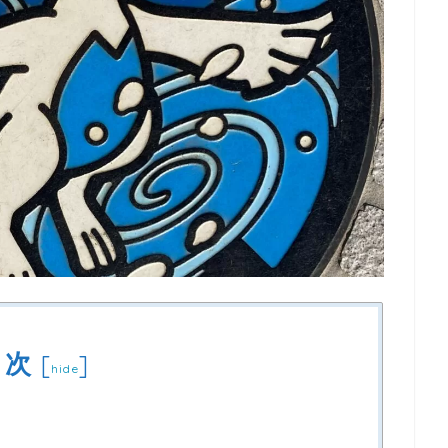
目次
[
]
hide