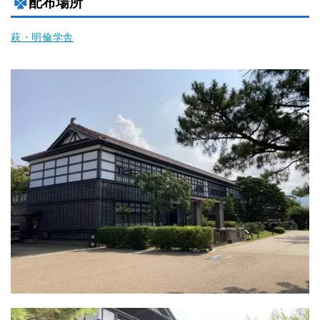
配布場所
萩・明倫学舎