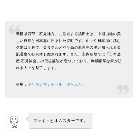
島根県西部「石見地方」に位置する浜田市は、中国山地の美
しい自然と日本海に囲まれた港町です。山々や日本海に沈む
夕陽は圧巻で、美食グルメや至高の肌再生の湯と知られる美
肌温泉で心も体も癒されます。また、市内各地では「日本遺
産 石見神楽」の伝統芸能が息づいており、絢爛豪華な舞が訪
れる人々を魅了します。
引用：
ポケモンマンホール『ポケふた』
マッギョとオムスターです。