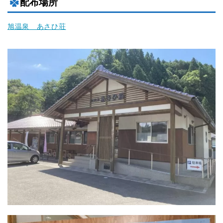
配布場所
旭温泉 あさひ荘