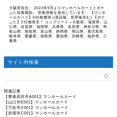
大阪府在住。 2023年9月よりマンホールカードとポケ
ふた収集開始。 収集情報を発信しています。 【マンホ
ールカード】695枚獲得♪(英語版、世界版含む) 【ポケ
ふた】232個発見！ コンプリート→大阪府、滋賀県、山
口県、佐賀県、福岡県、兵庫県、奈良県、神奈川県、和
歌山県、鳥取県、富山県、静岡県、岡山県、鹿児島県、
岐阜県、愛媛県、徳島県、愛知県、宮崎県、福井県、三
重県
サイト内検索
関連記事
【豊後高田市A001】マンホールカード
【山口市E001】マンホールカード
【下松市C001】マンホールカード
【岩国市C001】マンホールカード