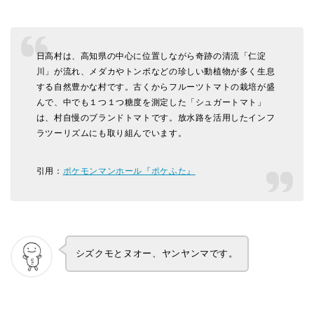
日高村は、高知県の中心に位置しながら奇跡の清流「仁淀
川」が流れ、メダカやトンボなどの珍しい動植物が多く生息
する自然豊かな村です。古くからフルーツトマトの栽培が盛
んで、中でも１つ１つ糖度を測定した「シュガートマト」
は、村自慢のブランドトマトです。放水路を活用したインフ
ラツーリズムにも取り組んでいます。
引用：
ポケモンマンホール『ポケふた』
シズクモとヌオー、ヤンヤンマです。