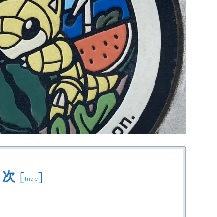
目次
[
]
hide