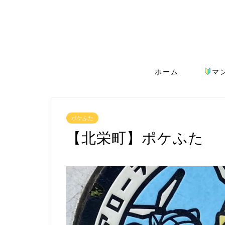
ホーム
マ
ポケふた
【北栄町】ポケふた