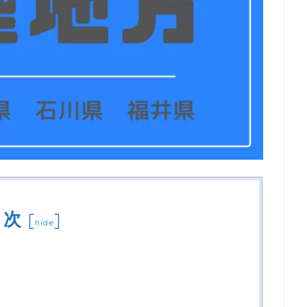
目次
[
]
hide