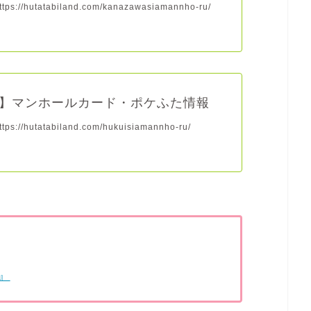
s://hutatabiland.com/kanazawasiamannho-ru/
】マンホールカード・ポケふた情報
s://hutatabiland.com/hukuisiamannho-ru/
』