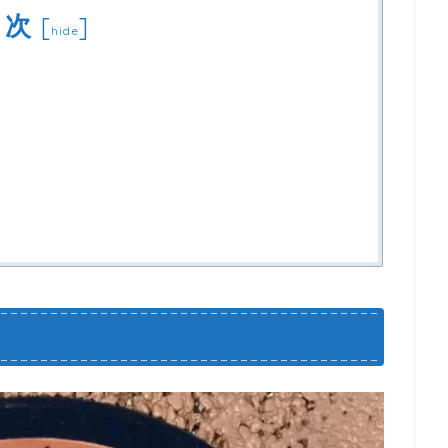
目次
[
]
hide