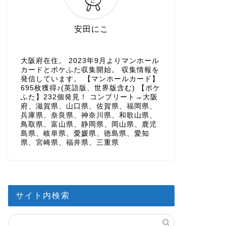
安田にこ
大阪府在住。 2023年9月よりマンホール
カードとポケふた収集開始。 収集情報を
発信しています。 【マンホールカード】
695枚獲得♪(英語版、世界版含む) 【ポケ
ふた】232個発見！ コンプリート→大阪
府、滋賀県、山口県、佐賀県、福岡県、
兵庫県、奈良県、神奈川県、和歌山県、
鳥取県、富山県、静岡県、岡山県、鹿児
島県、岐阜県、愛媛県、徳島県、愛知
県、宮崎県、福井県、三重県
サイト内検索