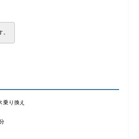
す。
ス乗り換え
分