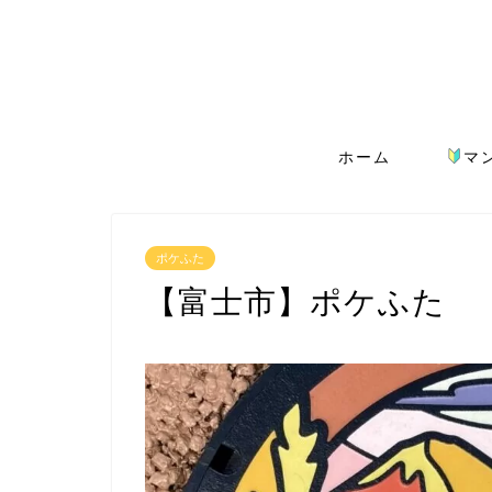
ホーム
マ
ポケふた
【富士市】ポケふた