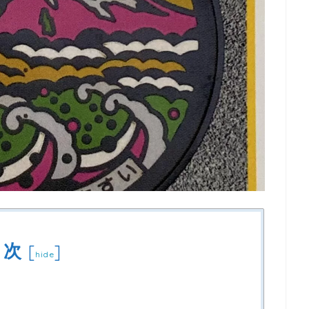
目次
[
]
hide