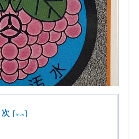
目次
[
]
hide