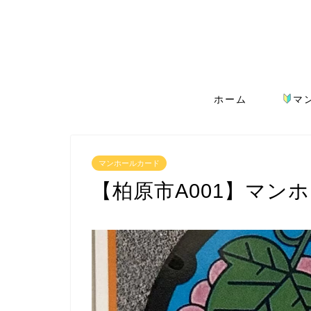
ホーム
マ
マンホールカード
【柏原市A001】マン