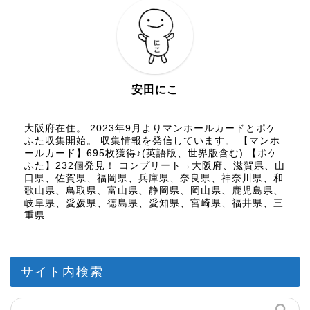
安田にこ
大阪府在住。 2023年9月よりマンホールカードとポケ
ふた収集開始。 収集情報を発信しています。 【マンホ
ールカード】695枚獲得♪(英語版、世界版含む) 【ポケ
ふた】232個発見！ コンプリート→大阪府、滋賀県、山
口県、佐賀県、福岡県、兵庫県、奈良県、神奈川県、和
歌山県、鳥取県、富山県、静岡県、岡山県、鹿児島県、
岐阜県、愛媛県、徳島県、愛知県、宮崎県、福井県、三
重県
サイト内検索