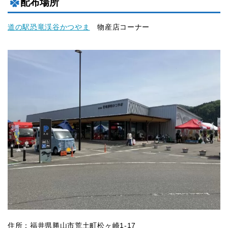
配布場所
道の駅恐竜渓谷かつやま
物産店コーナー
住所：福井県勝山市荒土町松ヶ崎1-17