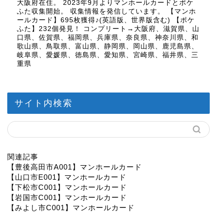
大阪府在住。 2023年9月よりマンホールカードとポケ
ふた収集開始。 収集情報を発信しています。 【マンホ
ールカード】695枚獲得♪(英語版、世界版含む) 【ポケ
ふた】232個発見！ コンプリート→大阪府、滋賀県、山
口県、佐賀県、福岡県、兵庫県、奈良県、神奈川県、和
歌山県、鳥取県、富山県、静岡県、岡山県、鹿児島県、
岐阜県、愛媛県、徳島県、愛知県、宮崎県、福井県、三
重県
サイト内検索
関連記事
【豊後高田市A001】マンホールカード
【山口市E001】マンホールカード
【下松市C001】マンホールカード
【岩国市C001】マンホールカード
【みよし市C001】マンホールカード