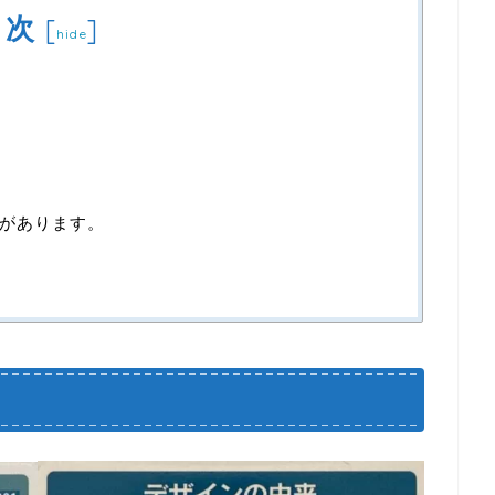
目次
[
]
hide
があります。