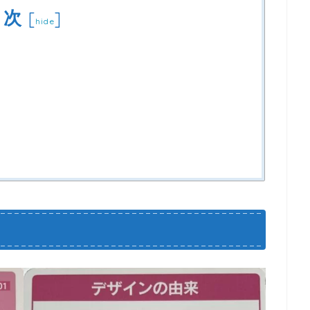
目次
[
]
hide