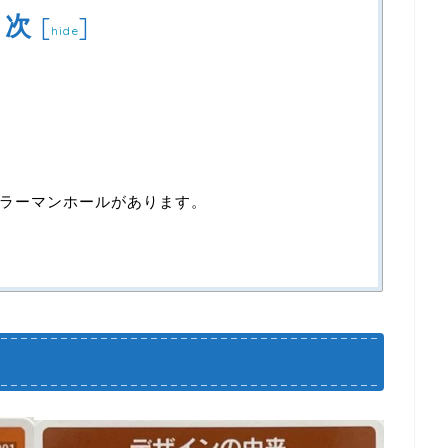
目次
[
]
hide
ラーマンホールがあります。