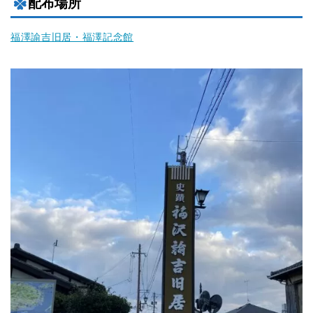
配布場所
福澤諭吉旧居・福澤記念館