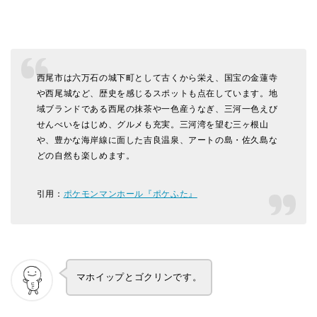
西尾市は六万石の城下町として古くから栄え、国宝の金蓮寺
や西尾城など、歴史を感じるスポットも点在しています。地
域ブランドである西尾の抹茶や一色産うなぎ、三河一色えび
せんべいをはじめ、グルメも充実。三河湾を望む三ヶ根山
や、豊かな海岸線に面した吉良温泉、アートの島・佐久島な
どの自然も楽しめます。
引用：
ポケモンマンホール『ポケふた』
マホイップとゴクリンです。