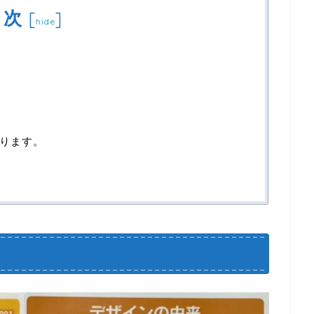
目次
[
]
hide
ります。