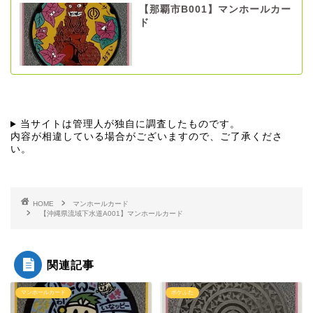
【那覇市B001】マンホールカー
ド
当サイトは管理人が独自に調査したものです。
内容が相違している場合がございますので、ご了承くださ
い。
HOME
マンホールカード
【沖縄県流域下水道A001】マンホールカード
関連記事
マンホールカード
ポケふた